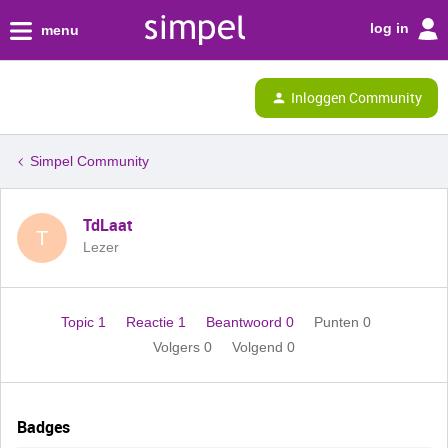
log in
menu
Inloggen Community
Simpel Community
TdLaat
T
Lezer
Topic 1
Reactie 1
Beantwoord 0
Punten 0
Volgers
0
Volgend
0
Badges