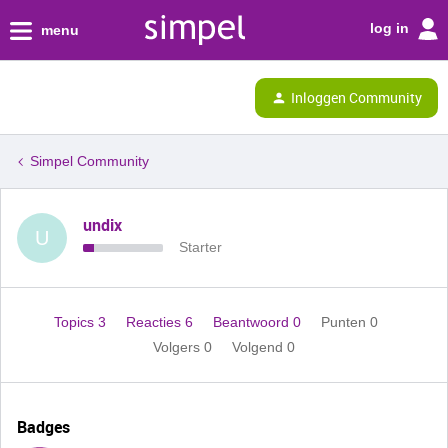
log in
menu
Inloggen Community
Simpel Community
undix
U
Starter
Topics 3
Reacties 6
Beantwoord 0
Punten 0
Volgers
0
Volgend
0
Badges