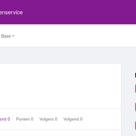
tenservice
 Base
ord 0
Punten 0
Volgers
0
Volgend
0