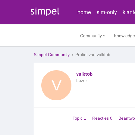
home
sim-only
klan
Community
Knowledge
Simpel Community
Profiel van valktob
valktob
V
Lezer
Topic 1
Reacties 0
Beantwo