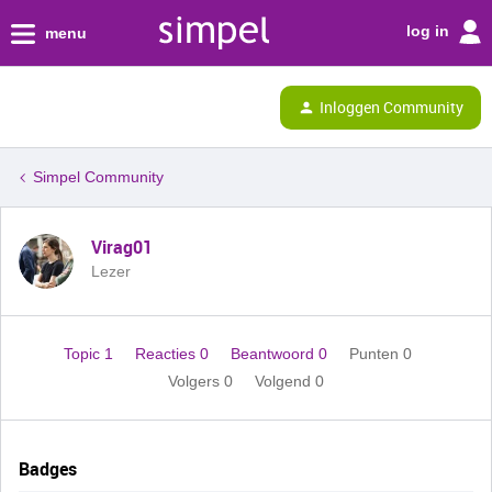
log in
menu
Inloggen Community
Simpel Community
Virag01
Lezer
Topic 1
Reacties 0
Beantwoord 0
Punten 0
Volgers
0
Volgend
0
Badges