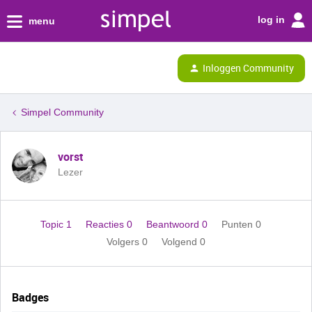
log in
menu
Inloggen Community
Simpel Community
vorst
Lezer
Topic 1
Reacties 0
Beantwoord 0
Punten 0
Volgers
0
Volgend
0
Badges