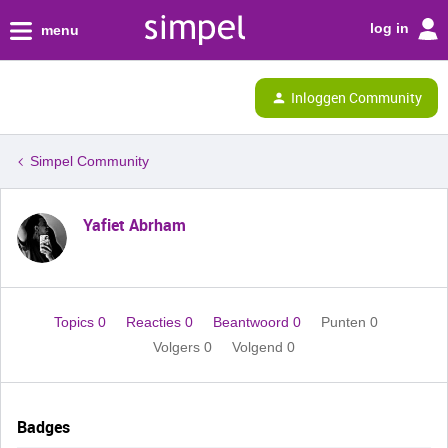
log in
menu
Inloggen Community
Simpel Community
Yafiet Abrham
Topics 0
Reacties 0
Beantwoord 0
Punten 0
Volgers
0
Volgend
0
Badges