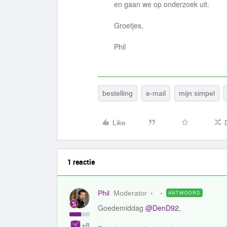
en gaan we op onderzoek uit.
Groetjes,
Phil
bestelling
e-mail
mijn simpel
Like
1 reactie
Phil
Moderator
ANTWOORD
Goedemiddag
@DenD92
,
+8