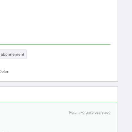
abonnement
Delen
Forum|Forum|5 years ago