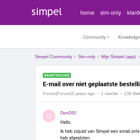
home
sim-only
klan
Community
Knowledge
Simpel Community
Sim-only
Mijn Simpel (app)
BEANTWOORD
E-mail over niet geplaatste bestel
Forum|Forum|5 years ago
1 reactie
138 Be
DenD92
D
Hallo,
Ik heb zojuist van Simpel een email on
heb afgesloten.