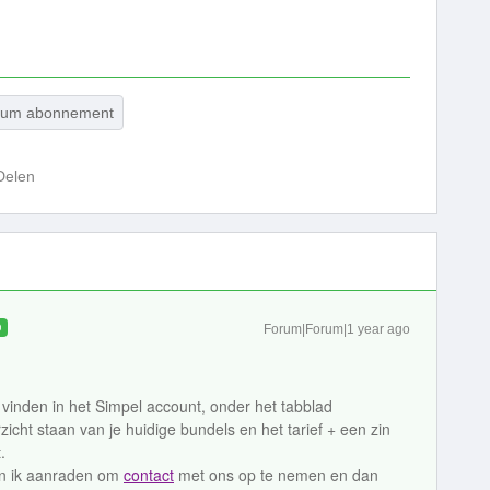
tum abonnement
Delen
D
Forum|Forum|1 year ago
 vinden in het Simpel account, onder het tabblad
cht staan van je huidige bundels en het tarief + een zin
.
an ik aanraden om
contact
met ons op te nemen en dan