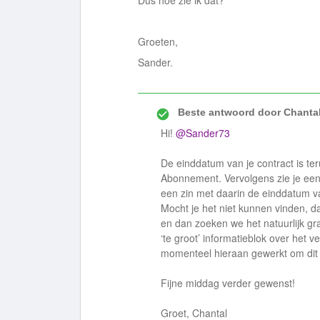
Dus hoe zie ik dat?
Groeten,
Sander.
Beste antwoord door
Chantal
Hi! ​
@Sander73
De einddatum van je contract is ter
Abonnement. Vervolgens zie je een 
een zin met daarin de einddatum va
Mocht je het niet kunnen vinden, 
en dan zoeken we het natuurlijk gr
‘te groot’ informatieblok over het v
momenteel hieraan gewerkt om dit
Fijne middag verder gewenst!
Groet, Chantal