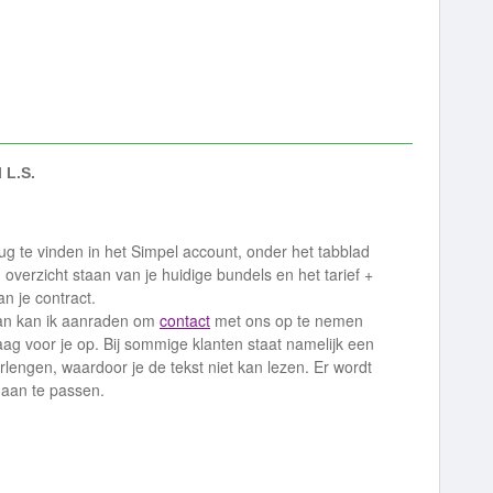
 L.S.
ug te vinden in het Simpel account, onder het tabblad
overzicht staan van je huidige bundels en het tarief +
n je contract.
dan kan ik aanraden om
contact
met ons op te nemen
aag voor je op. Bij sommige klanten staat namelijk een
erlengen, waardoor je de tekst niet kan lezen. Er wordt
 aan te passen.