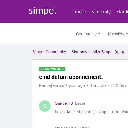
home
sim-only
klan
Community
Knowledge
Simpel Community
Sim-only
Mijn Simpel (app)
BEANTWOORD
eind datum abonnement.
Forum|Forum|1 year ago
1 reactie
312 Bek
Sander73
Lezer
S
Ik las dat in https://mijn.simpel.nl de 