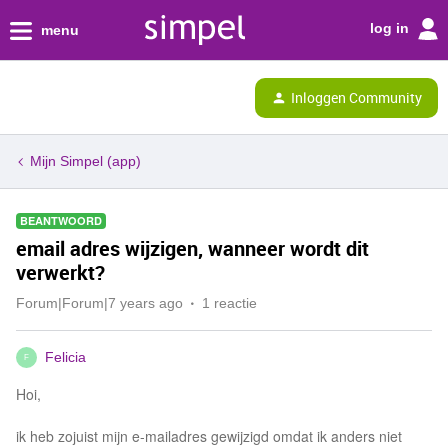
log in
menu
Inloggen Community
Mijn Simpel (app)
BEANTWOORD
email adres wijzigen, wanneer wordt dit
verwerkt?
Forum|Forum|7 years ago
1 reactie
Felicia
F
Hoi,
ik heb zojuist mijn e-mailadres gewijzigd omdat ik anders niet