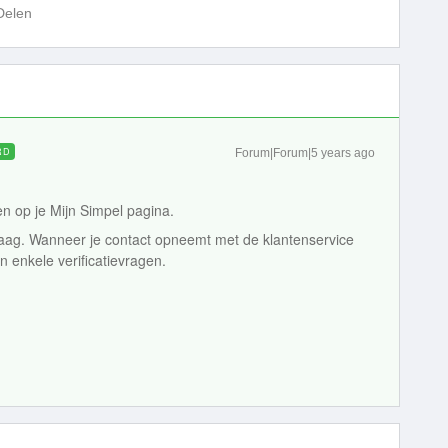
Delen
RD
Forum|Forum|5 years ago
gen op je Mijn Simpel pagina.
aag. Wanneer je contact opneemt met de klantenservice
 enkele verificatievragen.