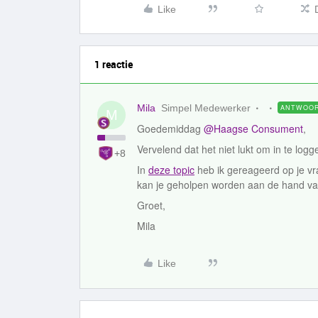
Like
1 reactie
Mila
Simpel Medewerker
ANTWOO
M
Goedemiddag
@Haagse Consument
,
Vervelend dat het niet lukt om in te log
+8
In
deze topic
heb ik gereageerd op je vr
kan je geholpen worden aan de hand van
Groet,
Mila
Like