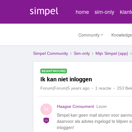
home
sim-only
klan
Community
Knowledge
Simpel Community
Sim-only
Mijn Simpel (app)
BEANTWOORD
Ik kan niet inloggen
Forum|Forum|5 years ago
1 reactie
253 Be
Haagse Consument
Lezer
H
Simpel kan geen mail sturen voor aanm
daarvoor als advies ingelogd te blijven 
inloggen!