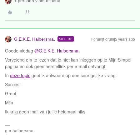
1 persoon vindt dit leuk
G.E.K.E. Halbersma ,
AUTEUR
Forum|Forum|5 years ago
Goedemiddag
@ G.E.K.E. Halbersma ,
Vervelend om te lezen dat je niet kan inloggen op je Mijn Simpel
pagina en óók geen herstellink per e-mail ontvangt.
In
deze topic
geef ik antwoord op een soortgelijke vraag.
Succes!
Groet,
Mila
Ik krijg geen mail van jullie helemaal niks
g.a.halbersma