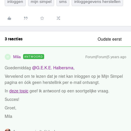
inloggen
mijn simpel
sms
inloggegevens herstellen
3 reacties
Oudste eerst
Mila
ANTWOORD
Forum|Forum|5 years ago
M
Goedemiddag
@ G.E.K.E. Halbersma ,
Vervelend om te lezen dat je niet kan inloggen op je Mijn Simpel
pagina en óók geen herstellink per e-mail ontvangt.
In
deze topic
geef ik antwoord op een soortgelijke vraag.
Succes!
Groet,
Mila