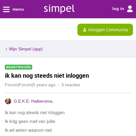
log in
menu
Inloggen Community
Mijn Simpel (app)
BEANTWOORD
ik kan nog steeds niet inloggen
Forum|Forum|5 years ago
3 reacties
G.E.K.E. Halbersma ,
Ik kan nog steeds niet inloggen
Ik krijg geen mail van jullie
Ik.wil weten waarom niet