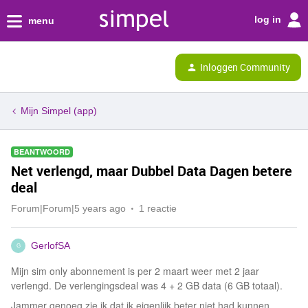
log in
menu
Inloggen Community
Mijn Simpel (app)
BEANTWOORD
Net verlengd, maar Dubbel Data Dagen betere
deal
Forum|Forum|5 years ago
1 reactie
GerlofSA
G
Mijn sim only abonnement is per 2 maart weer met 2 jaar
verlengd. De verlengingsdeal was 4 + 2 GB data (6 GB totaal).
Jammer genoeg zie ik dat ik eigenlijk beter niet had kunnen