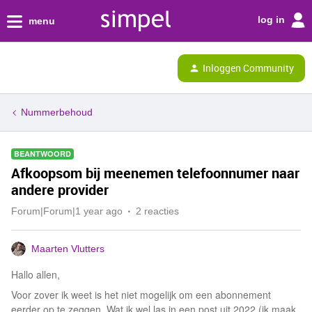
log in
menu
Inloggen Community
Nummerbehoud
BEANTWOORD
Afkoopsom bij meenemen telefoonnumer naar
andere provider
Forum|Forum|1 year ago
2 reacties
Maarten Vlutters
Hallo allen,
Voor zover ik weet is het niet mogelijk om een abonnement
eerder op te zeggen. Wat ik wel las in een post uit 2022 (ik maak