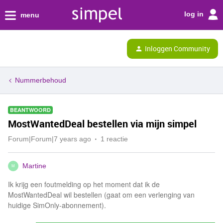
log in
menu
Inloggen Community
Nummerbehoud
BEANTWOORD
MostWantedDeal bestellen via mijn simpel
Forum|Forum|7 years ago
1 reactie
Martine
M
Ik krijg een foutmelding op het moment dat ik de
MostWantedDeal wil bestellen (gaat om een verlenging van
huidige SimOnly-abonnement).