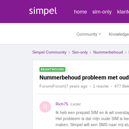
home
sim-only
klan
Community
Knowledge
Simpel Community
Sim-only
Nummerbehoud
BEANTWOORD
Nummerbehoud probleem met oud
Forum|Forum|7 years ago
1 reactie
477 Be
Rich75
Lezer
R
Ik heb een prepaid SIM en ik wil ove
Het probleem is dat mijn oude SIM is 
maken, Simpel wilt een SMS naar mij st