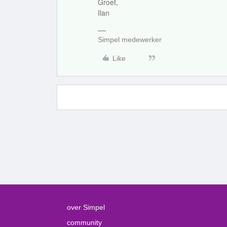
Groet,
Ilan
Simpel medewerker
Like
over Simpel
community