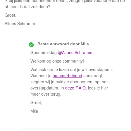
ik bij jullie een abonnement neem, zeggen jullie Vodafone dan op
of moet ik dat zelf doen?
Groet,
Alfons Schramm
Beste antwoord door
Mila
Goedemiddag
@Alfons Schramm
,
Welkom op onze community!
Wat leuk om te lezen dat je wilt overstappen.
Wanneer je
nummerbehoud
aanvraagt,
zeggen wij je huidige abonnement op, per
overstapdatum. In
deze F.A.Q.
lees je hier
meer over terug.
Groet,
Mila