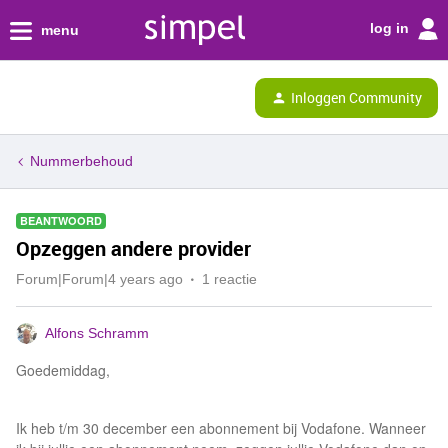
log in
menu
Inloggen Community
Nummerbehoud
BEANTWOORD
Opzeggen andere provider
Forum|Forum|4 years ago
1 reactie
Alfons Schramm
Goedemiddag,
Ik heb t/m 30 december een abonnement bij Vodafone. Wanneer