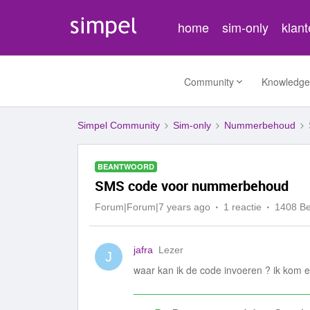
home
sim-only
klan
Community
Knowledge
Simpel Community
Sim-only
Nummerbehoud
BEANTWOORD
SMS code voor nummerbehoud
Forum|Forum|7 years ago
1 reactie
1408 B
jafra
Lezer
J
waar kan ik de code invoeren ? ik kom er n