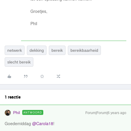
Groetjes,
Phil
netwerk
dekking
bereik
bereikbaarheid
slecht bereik
1 reactie
Phil
ANTWOORD
Forum|Forum|6 years ago
Goedemiddag
@Carola18
!