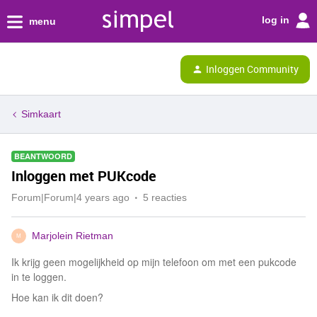
log in
menu
Inloggen Community
Simkaart
BEANTWOORD
Inloggen met PUKcode
Forum|Forum|4 years ago
5 reacties
Marjolein Rietman
M
Ik krijg geen mogelijkheid op mijn telefoon om met een pukcode
in te loggen.
Hoe kan ik dit doen?