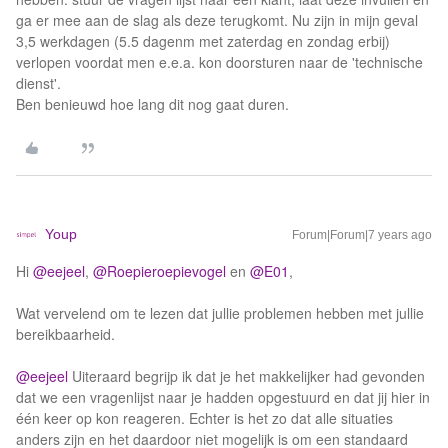
ga er mee aan de slag als deze terugkomt. Nu zijn in mijn geval
3,5 werkdagen (5.5 dagenm met zaterdag en zondag erbij)
verlopen voordat men e.e.a. kon doorsturen naar de 'technische
dienst'.
Ben benieuwd hoe lang dit nog gaat duren.
Youp
Forum|Forum|7 years ago
Hi
@eejeel
,
@Roepieroepievogel
en
@E01
,
Wat vervelend om te lezen dat jullie problemen hebben met jullie
bereikbaarheid.
@eejeel
Uiteraard begrijp ik dat je het makkelijker had gevonden
dat we een vragenlijst naar je hadden opgestuurd en dat jij hier in
één keer op kon reageren. Echter is het zo dat alle situaties
anders zijn en het daardoor niet mogelijk is om een standaard