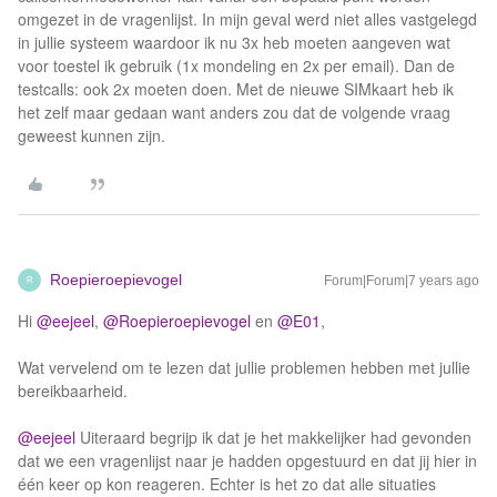
omgezet in de vragenlijst. In mijn geval werd niet alles vastgelegd
in jullie systeem waardoor ik nu 3x heb moeten aangeven wat
voor toestel ik gebruik (1x mondeling en 2x per email). Dan de
testcalls: ook 2x moeten doen. Met de nieuwe SIMkaart heb ik
het zelf maar gedaan want anders zou dat de volgende vraag
geweest kunnen zijn.
Roepieroepievogel
Forum|Forum|7 years ago
R
Hi
@eejeel
,
@Roepieroepievogel
en
@E01
,
Wat vervelend om te lezen dat jullie problemen hebben met jullie
bereikbaarheid.
@eejeel
Uiteraard begrijp ik dat je het makkelijker had gevonden
dat we een vragenlijst naar je hadden opgestuurd en dat jij hier in
één keer op kon reageren. Echter is het zo dat alle situaties