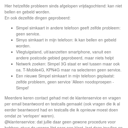
Hier hetzelfde probleem sinds afgelopen vrijdagochtend: kan niet
bellen en gebeld worden.
En ook dezelfde dingen geprobeerd:
Simpel simkaart in andere telefoon geeft zelfde probleem:
geen service.
Simyo simkaart in mijn telefoon: ik kan bellen en gebeld
worden.
Vliegtuigstand, uit/aanzetten smartphone, vanuit een
andere postcode gebied geprobeerd, maar niets helpt
Netwerk zoeken: Simpel 3G staat er wel tussen maar ook
oa. T-Mobile4G, KPN4G maar na selecteren geen service.
Een nieuwe Simpel simkaart in mijn telefoon geplaatst:
zelfde probleem, geen service 'Alleen noodoproepen -
Simpel'
Meerdere keren contact gehad met de klantenservice en vragen
per email beantwoord en testcalls gemaakt (ook vragen die ik al
eerder beantwoord had en testcalls die ik opnieuw moest doen
omdat ze 'verlopen' waren).
@klantenservice: dat jullie daar geen gewone procedure voor
hebben: stuur de vragen lijst naar een klant, laat deze invullen en