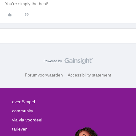
You're simply the best!
Forumvoorwaarden
Accessibility statement
over Simpel
community
via via voordeel
tarieven