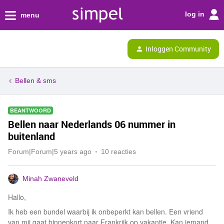
log in
menu
Inloggen Community
Bellen & sms
BEANTWOORD
Bellen naar Nederlands 06 nummer in
buitenland
Forum|Forum|5 years ago
10 reacties
Minah Zwaneveld
Hallo,
Ik heb een bundel waarbij ik onbeperkt kan bellen. Een vriend
van mij gaat binnenkort naar Frankrijk op vakantie. Kan iemand