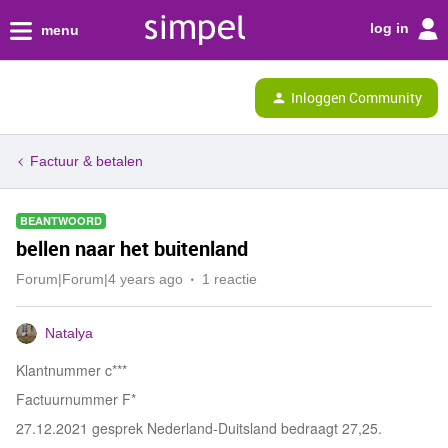
log in
menu
Inloggen Community
Factuur & betalen
BEANTWOORD
bellen naar het buitenland
Forum|Forum|4 years ago
1 reactie
Natalya
Klantnummer c***
Factuurnummer F*
27.12.2021 gesprek Nederland-Duitsland bedraagt 27,25.