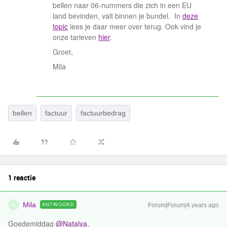
bellen naar 06-nummers die zich in een EU
land bevinden, valt binnen je bundel. In
deze
topic
lees je daar meer over terug. Ook vind je
onze tarieven
hier
.
Groet,
Mila
bellen
factuur
factuurbedrag
1 reactie
Mila
ANTWOORD
Forum|Forum|4 years ago
M
Goedemiddag
@Natalya
,