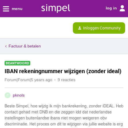
log in
menu
Inloggen Community
Factuur & betalen
BEANTWOORD
IBAN rekeningnummer wijzigen (zonder ideal)
Forum|Forum|5 years ago
9 reacties
pknols
P
Beste Simpel, hoe wijzig ik mijn bankrekening, zonder iDEAL. Heb
contact gehad met DNB en die zeggen idd dat nederlandse
instellingen buitenlandse ibans niet mogen weigeren obv
discriminatie. Het proces om dit te wijzigen via jullie website is erg