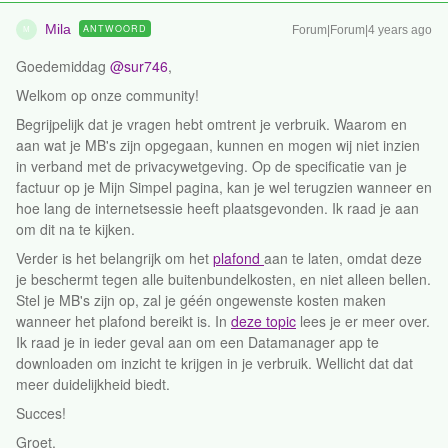
Mila
ANTWOORD
Forum|Forum|4 years ago
M
Goedemiddag
@sur746
,
Welkom op onze community!
Begrijpelijk dat je vragen hebt omtrent je verbruik. Waarom en
aan wat je MB's zijn opgegaan, kunnen en mogen wij niet inzien
in verband met de privacywetgeving. Op de specificatie van je
factuur op je Mijn Simpel pagina, kan je wel terugzien wanneer en
hoe lang de internetsessie heeft plaatsgevonden. Ik raad je aan
om dit na te kijken.
Verder is het belangrijk om het
plafond
aan te laten, omdat deze
je beschermt tegen alle buitenbundelkosten, en niet alleen bellen.
Stel je MB's zijn op, zal je géén ongewenste kosten maken
wanneer het plafond bereikt is. In
deze topic
lees je er meer over.
Ik raad je in ieder geval aan om een Datamanager app te
downloaden om inzicht te krijgen in je verbruik. Wellicht dat dat
meer duidelijkheid biedt.
Succes!
Groet,