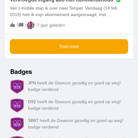
Van t-mobile stap ik over naar Simpel. Vandaag (14 feb
2019) heb ik mijn abonnement aangevraagd, met
nummerbehoud. Als datum voor ingang abonnement met
0
7 jaar geleden
1
nummerbehoud heb ik nu 14 maart 2019 gekregen, over
één maand dus. Mijn contract bij t-mobile loopt echter al 2
maart 2019 af. De eerstmogelijke datum voor overstap, ook
Toon meer
inclusief nummerbehoud, zou dus 2 of 3 maart moeten zijn.
Ik wil dit graag omzetten, maar dat kan niet via de website,
omdat die slechts verlate overgang toelaat. Hoe kan ik dit
wijzigen?
Badges
JPN
heeft de Gewoon gezellig en goed op weg!
badge verdiend
D92
heeft de Gewoon gezellig en goed op weg!
badge verdiend
SB87
heeft de Gewoon gezellig en goed op weg!
badge verdiend