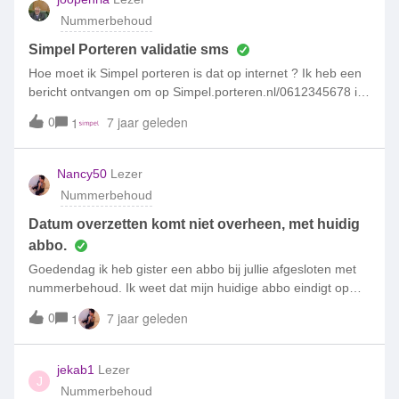
nummerbehoud in order te maken?
Nummerbehoud
Simpel Porteren validatie sms
Hoe moet ik Simpel porteren is dat op internet ? Ik heb een
bericht ontvangen om op Simpel.porteren.nl/0612345678 in
te loggen maar als ik dat via internet doe krijg ik te zien
0
7 jaar geleden
1
pagina niet gevonden.
Nancy50
Lezer
Nummerbehoud
Datum overzetten komt niet overheen, met huidig
abbo.
Goedendag ik heb gister een abbo bij jullie afgesloten met
nummerbehoud. Ik weet dat mijn huidige abbo eindigt op
21-3-2019 nu kreeg ik net een SMS dat ie bij jullie ingaat op
0
7 jaar geleden
1
29-3-2019 Maar wat dan met die tussen liggende 8
dagen??? Dan ben ik dus niet bereikbaar? ???? Kan dat
niet op de zelfde dag dus de 21ste???? Als mijn huidige
jekab1
Lezer
J
abonnement afloopt? Mvg n.heere.
Nummerbehoud