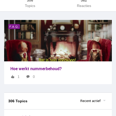
306
562
Topics
Reacties
F.A.Q.
Hoe werkt nummerbehoud?
1
0
Recent actief
306 Topics