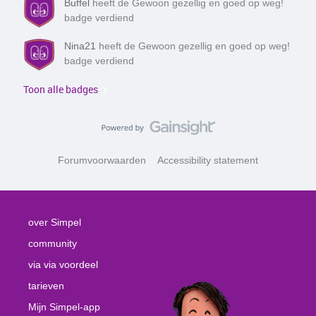
Buffel
heeft de Gewoon gezellig en goed op weg!
badge verdiend
Nina21
heeft de Gewoon gezellig en goed op weg!
badge verdiend
Toon alle badges
Forumvoorwaarden
Accessibility statement
over Simpel
community
via via voordeel
tarieven
Mijn Simpel-app