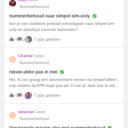
Nummerbehoud
nummerbehoud naar simpel sim-only
kan je van vodafone prepaid overstappen naar simpel sim-
only en daarbij je nummer behouden?
0
7 jaar geleden
2
Chantal
Lezer
C
Nummerbehoud
nieuw abbo pas in mei
Hoi, Ik zou graag een abonnement nemen via simpel alleen
mijn andere bij KPN loopt pas per 5 mei af, daar kan ik wel
verlengen maar ik wil dat niet. Kan ik dan tcoh gebruik
0
7 jaar geleden
1
maken van de aanbieding eerste 6 maanden voor 1 euro of
niet en heb iik gewoon pech? ik zie dat de aanbieding tot de
28e loopt. groetjes
tanaman
Lezer
T
Nummerbehoud
Vervroegde ingang abo met nummerbehoud