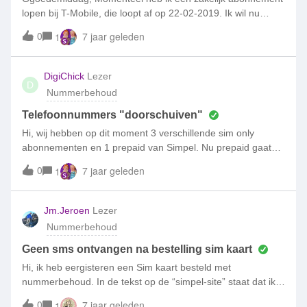
lopen bij T-Mobile, die loopt af op 22-02-2019. Ik wil nu
graag bij Simpel een abonnement afsluiten. Kan ik mijn
0
7 jaar geleden
1
nummer meenemen? Want ik zie nergens, op de site een
optie om aan te geven dat mijn huidig abonnement afloopt.
Help! Vriendelijke groeten, Mevr. Noslin
DigiChick
Lezer
D
Nummerbehoud
Telefoonnummers "doorschuiven"
Hi, wij hebben op dit moment 3 verschillende sim only
abonnementen en 1 prepaid van Simpel. Nu prepaid gaat
stoppen, wil ik dat omzetten in een 4e abonnement. Maar nu
0
7 jaar geleden
1
komt het: Ik wil een nieuw abonnement afsluiten en dat
koppelen aan het telefoonnummer van één van de al
bestaande abonnementen en het nummer van de prepaid
Jm.Jeroen
Lezer
kaart koppelen aan het bestaande abonnement. (Mijn
Nummerbehoud
jongste kind, met prepaid, moet het goedkoopste
abonnement gaan krijgen en de oudste gaat een
Geen sms ontvangen na bestelling sim kaart
beter/hoger abonnement krijgen). Is dat mogelijk en hoe
Hi, ik heb eergisteren een Sim kaart besteld met
geef ik dat dan aan?
nummerbehoud. In de tekst op de “simpel-site” staat dat ik
een sms zou ontvangen op dit nummer om het nummer te
0
7 jaar geleden
1