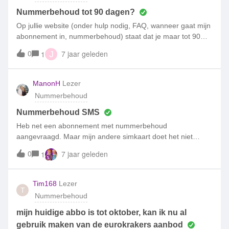
Nummerbehoud tot 90 dagen?
Op jullie website (onder hulp nodig, FAQ, wanneer gaat mijn
abonnement in, nummerbehoud) staat dat je maar tot 90
dagen van nummerbehoud gebruik kunt maken, maar in
0
7 jaar geleden
1
J
een aantal reacties op jullie community lees ik dat dat dit
120 dagen is. Wat is nu juist want dit is een beetje
verwarrend? Mijn abonnement loopt namelijk af op 25-6-
ManonH
Lezer
2019 en zou graag nog vandaag hier gebruik van maken.
Nummerbehoud
Nummerbehoud SMS
Heb net een abonnement met nummerbehoud
aangevraagd. Maar mijn andere simkaart doet het niet
meer. Is er een andere mogelijkheid dan de sms die je krijgt
0
7 jaar geleden
1
voor de toestemming van nummerbehoud?
Tim168
Lezer
T
Nummerbehoud
mijn huidige abbo is tot oktober, kan ik nu al
gebruik maken van de eurokrakers aanbod