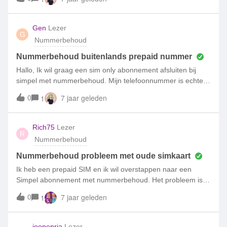
verifiëren. Ik heb echter geen sms ontvangen. Gaat dit wel
goed? Groet, Jeroen
Gen
Lezer
G
Nummerbehoud
Nummerbehoud buitenlands prepaid nummer
Hallo, Ik wil graag een sim only abonnement afsluiten bij
simpel met nummerbehoud. Mijn telefoonnummer is echter
een buitenlands prepaid nummer (Zuid Afrika, Vodacom). Is
0
7 jaar geleden
1
het mogelijk om dit nummer te behouden? Alvast bedankt,
Mvg. Ge.
Rich75
Lezer
R
Nummerbehoud
Nummerbehoud probleem met oude simkaart
Ik heb een prepaid SIM en ik wil overstappen naar een
Simpel abonnement met nummerbehoud. Het probleem is
dat mijn oude SIM is beschadigd. Om de nummerbehoud
0
7 jaar geleden
1
aanvraag in order to maken, Simpel wilt een SMS naar mij
sturen om mijn oude nummer te verifiëren, maar ik kan deze
niet ontvangen. Is er een andere mogelijkheid om de
joopenria
Lezer