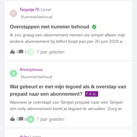
Eurokrakers-actie (voor dat deze actie stopt na 28 februari
2019). Kan ik nadat de nummerbehoudaanvraag is
Teigetje76
Lezer
T
goedgekeurd de overstapdatum nog uitstellen tot 90 dagen
Nummerbehoud
na de voorgestelde datum via mijn persoonlijke pagina Mijn
Simpel?
Overstappen met nummer behoud
Ik zou graag een abonnement nemen via simpel alleen mijn
andere abonnement bij telfort loopt pas per 20 juni 2019 af,
daar kan ik wel verlengen maar ik wil dat niet. Kan ik dan
0
7 jaar geleden
1
W
tcoh gebruik maken van de aanbieding eerste 6 maanden
voor 1 euro of niet?
Anonymous
A
Nummerbehoud
Wat gebeurt er met mijn tegoed als ik overstap van
prepaid naar een abonnement?
F.A.Q.
Wanneer je overstapt van Simpel prepaid naar een Simpel
sim-only abonnement komt je tegoed te vervallen. Zorg er
dus voor dat je al je tegoed opmaakt voordat je overstapt. In
0
7 jaar geleden
0
A
dit topic lees je meer over hoe je kunt overstappen!
duky
Lezer