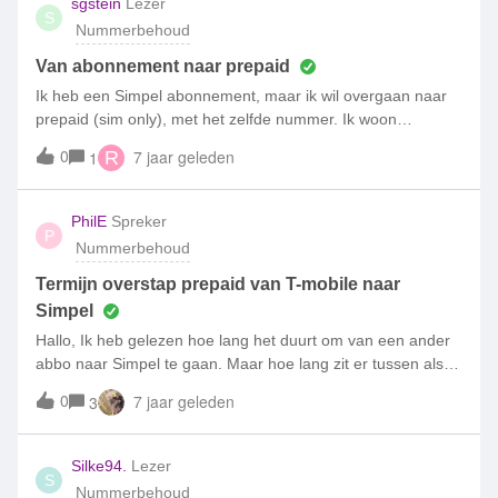
sgstein
Lezer
S
Nummerbehoud
Van abonnement naar prepaid
Ik heb een Simpel abonnement, maar ik wil overgaan naar
prepaid (sim only), met het zelfde nummer. Ik woon
momenteel in het buitenland maar wil mijn Nederlands
0
7 jaar geleden
1
R
nummer behouden, liefs geen vast bedrag per maand.
PhilE
Spreker
P
Nummerbehoud
Termijn overstap prepaid van T-mobile naar
Simpel
Hallo, Ik heb gelezen hoe lang het duurt om van een ander
abbo naar Simpel te gaan. Maar hoe lang zit er tussen als ik
nu bestel en ik wil mijn nummer van mijn prepaid
0
7 jaar geleden
3
meenemen?
Silke94.
Lezer
S
Nummerbehoud