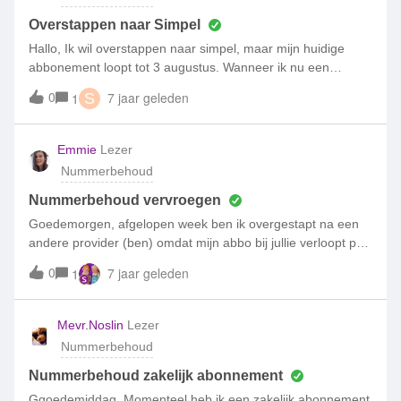
Overstappen naar Simpel
Hallo, Ik wil overstappen naar simpel, maar mijn huidige
abbonement loopt tot 3 augustus. Wanneer ik nu een
abbonnement afsluit kan ik die dan vanaf dan laten in gaan
0
7 jaar geleden
1
S
of begint deze direct? Ik wil wel graag mijn huidige nummer
behouden.
Emmie
Lezer
Nummerbehoud
Nummerbehoud vervroegen
Goedemorgen, afgelopen week ben ik overgestapt na een
andere provider (ben) omdat mijn abbo bij jullie verloopt per
8-2-19. Jullie hebben aangegeven dat mijn nummer op 11-2
0
7 jaar geleden
1
kan worden overgezet. Is het mogelijk dat dit op 9-2
gebeurd? Anders ben ik tijdelijk niet bereikbaar. Groetjes
Mevr.Noslin
Lezer
Nummerbehoud
Nummerbehoud zakelijk abonnement
Ggoedemiddag, Momenteel heb ik een zakelijk abonnement