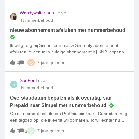
Na je betaling sturen we je een validatiecode per sms. Nadat
je deze sms hebt beantwoord vragen we nummerbehoud
Wendywolterman
Lezer
aan bij je huidige aanbieder. Per e-mail informeren we je
Nummerbehoud
over de datum waarop de overstap is goedgekeurd.' Hoe dit
op te lossen? Groet, Momo
nieuw abonnement afsluiten met nummerbehoud
Ik wil graag bij Simpel een nieuw Sim-only abonnement
afsluiten. Alleen mijn huidige abonnement bij KNP loopt nog
tot 20 mei 2019. is het mogelijk om dan toch de aanbieding
0
7 jaar geleden
1
S
te krijgen (1,00 Euro per maand voor de 1ste 6 maanden)
SanPer
Lezer
S
Nummerbehoud
Overstapdatum bepalen als ik overstap van
Prepaid naar Simpel met nummerbehoud
Op dit moment heb ik een PrePaid simkaart. Daar staat nog
een tegoed op, die ik eerst wil opmaken. Ik wil echter nu
overstappen naar een Simpel abonnement met
0
7 jaar geleden
2
S
nummerbehoud om nog gebruik te kunnen maken van de