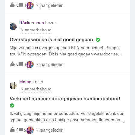
van nummer. Weet iemand hier raad mee. Ik hoef het
0
7 jaar geleden
1
tijdelijke nummer nummer niet als nieuwe nummer.
RAckermann
Lezer
Nummerbehoud
Overstapservice is niet goed gegaan
Mijn vriendin is overgestapt van KPN naar simpel . Simpel
zou KPN opzeggen. Dit is niet goed gegaan waardoor ze
twee maanden KPN heeft moeten doorbetalen. Juridisch is
0
7 jaar geleden
1
de nieuwe provider hiervoor verantwoordelijk. Kan ze de
kosten declareren bij simpel ?
Momo
Lezer
Nummerbehoud
Verkeerd nummer doorgegeven nummerbehoud
Ik wil graag mijn nummer behouden. Per ongeluk heb ik een
typfout gemaakt in mijn huidige prive nummer. Ik neem aan
dat ik mijn nummer niet kan behouden aangezien ik de sms
0
7 jaar geleden
2
niet kan ontvangen. 'Je hebt gekozen voor nummerbehoud.