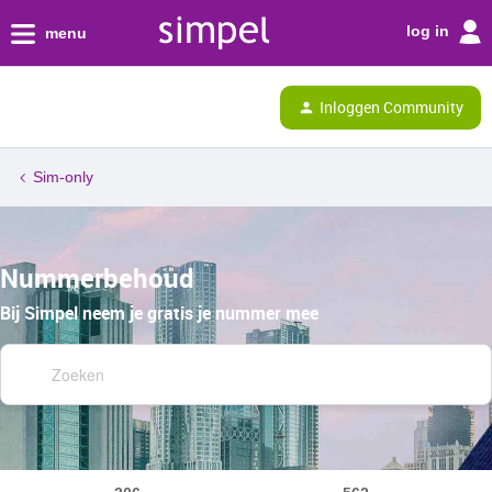
log in
menu
Inloggen Community
Sim-only
Nummerbehoud
Bij Simpel neem je gratis je nummer mee