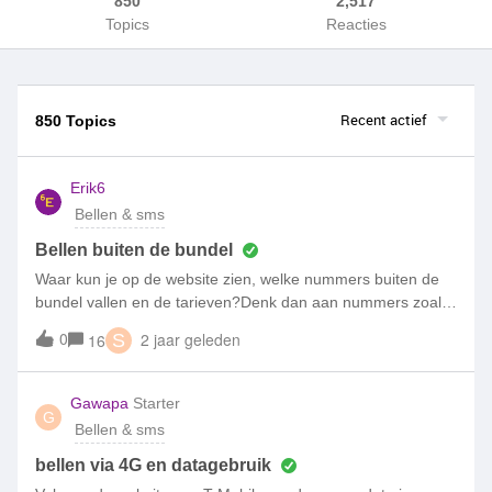
850
2,517
Topics
Reacties
Recent actief
850 Topics
Erik6
Bellen & sms
Bellen buiten de bundel
Waar kun je op de website zien, welke nummers buiten de
bundel vallen en de tarieven?Denk dan aan nummers zoals
140, 084, 087 en 066
0
2 jaar geleden
16
S
Gawapa
Starter
G
Bellen & sms
bellen via 4G en datagebruik