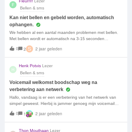
Fleurrrr
Lezer
F
Bellen & sms
Kan niet bellen en gebeld worden, automatisch
ophangen.
We hebben al een aantal maanden problemen met bellen.
Met bellen wordt er automatisch na 3-15 seconden
beïndigd. Met gebeld worden ook. Internet (4g) werkt wel.
0
2 jaar geleden
2
S
Dus via WhatsApp bellen kan wel. Sms-en kan ook. We
hebben veel geprobeerd:- sim kaart opnieuw erin en eruit-
telefoon opnieuw opstarten- sim kaart in een ander toestel
Henk Potvis
Lezer
H
(toen werkte het wel)- nieuwe telefoon gekocht (was het ook
Bellen & sms
al tijd voor, maar nu werkt het met de nieuwe telefoon nog
steeds niet)- in de instellingen gekeken of er wat raars
Voicemail welkomst boodschap weg na
stond, nog niks raars gevonden- klantenservice van simpel
verbetering aan netwerk
heeft het tot nu toe ook nog niet gevonden Inmiddels duurt
Hallo, vandaag is er een verbetering van het netwerk van
het erg lang. Het is toch belangrijk om te kunnen bellen en
simpel geweest. Hierbij is jammer genoeg mijn voicemail
bereikbaar te zijn. We lossen dit graag zsm op. Wat zijn
welkomstboodschap verwijderd. Dit vind ik heel spijtig want
0
onze andere opties om dit op te lossen?
2 jaar geleden
1
het bericht was voor mij emotionele waarde. Is er een
mogelijkheid om dit bericht terug te zetten of er een
geluidsopname ervan te krijgen?
Thon Mouthaan
Lezer