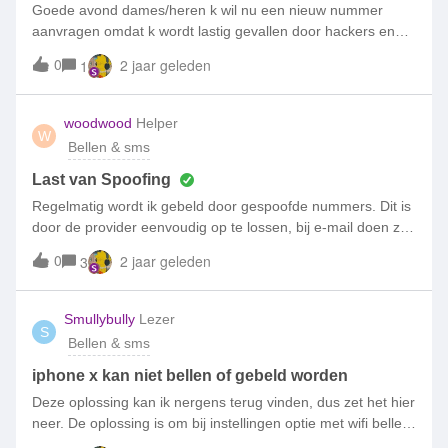
Goede avond dames/heren k wil nu een nieuw nummer
aanvragen omdat k wordt lastig gevallen door hackers en
scammer van Africa en
0
2 jaar geleden
1
woodwood
Helper
W
Bellen & sms
Last van Spoofing
Regelmatig wordt ik gebeld door gespoofde nummers. Dit is
door de provider eenvoudig op te lossen, bij e-mail doen ze
dit al, doormiddel van een SPF record. Waarom doen
0
2 jaar geleden
3
telefoonproviders dit niet? Zou eigenlijk een EU verplichting
voor Moeten komen.
Smullybully
Lezer
S
Bellen & sms
iphone x kan niet bellen of gebeld worden
Deze oplossing kan ik nergens terug vinden, dus zet het hier
neer. De oplossing is om bij instellingen optie met wifi bellen
uit te schakelen. Dit geeft een conflict zodra je in bereik van