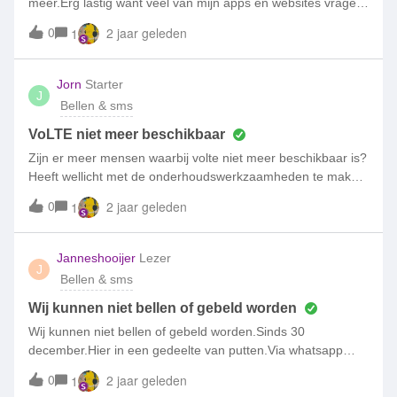
meer.Erg lastig want veel van mijn apps en websites vragen
om een verificatie code die via sms naar mij is
0
2 jaar geleden
1
verzonden.Waar zit het probleem, ik heb mijn mobiel al
gerest maar dat mocht niet baten.
Jorn
Starter
J
Bellen & sms
VoLTE niet meer beschikbaar
Zijn er meer mensen waarbij volte niet meer beschikbaar is?
Heeft wellicht met de onderhoudswerkzaamheden te maken
die recent bij Simpel zijn uitgevoerd? Ik heb een Pixel 5
0
2 jaar geleden
1
telefoon. volte heeft voorheen wel gewerkt.
Janneshooijer
Lezer
J
Bellen & sms
Wij kunnen niet bellen of gebeld worden
Wij kunnen niet bellen of gebeld worden.Sinds 30
december.Hier in een gedeelte van putten.Via whatsapp
komen we niet verder , want die zeggen dat we kunnen
0
2 jaar geleden
1
bellen met 088.Maar wij hebben geen telefoonHier in de