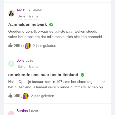
straat meerdere families die het zelfde probleem
hebben.Wie o wie kan ons helpen, ivm ziekte hebben we
Ted1967
Starter
telefoon nodig.
Bellen & sms
Aanmelden netwerk
Goedemorgen, Ik ervaar de laatste paar weken steeds
vaker het probleem dat mijn toestel zich niet kan aanmelden
bij het netwerk. Alle stappen doorlopen van
0
2 jaar geleden
11
beschreven oplossingen maar het enige wat helpt is om mijn
toestel opnieuw op te starten. Hierdoor ben ik niet
bereikbaar en kan ik niet bellen.Heel vervelend allemaal en
Bolle
Lezer
B
zeker niet iets wat ik verwacht van Simpel.Wie heeft hier een
Bellen & sms
oplossing voor?T.
onbekende sms naar het buitenland
Hallo, Op mijn factuur kom in 107 sms berichten tegen naar
het buitenland, allemaal verschillende nummers. Ik heb op
de telefoon gekeken welke aps er rechten hebben om de
0
2 jaar geleden
3
berichten app te gebruiken en dit zijn enkel de standaard
apps van android, geen gekke andere social media of winkel
apps. Elke sms is 7 cent omdat deze buiten mijn onbeperkte
Bertina
Lezer
B
sms bundel valt. Ik heb een vraag gesteld aan Simpel dit uit