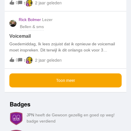
0
2 jaar geleden
1
wifi bent.
Rick Bolmer
Lezer
Bellen & sms
Voicemail
Goedemiddag, Ik lees zojuist dat ik opnieuw de voicemail
moet inspreken. Dit terwijl ik dit onlangs ook voor 3
nummers een nieuwe voicemail heb moeten inspreken
0
2 jaar geleden
1
doordat jullie wijzigingen aanbrengen. Dit is uiteraard heel
vervelend!Ik hoop dat dit nu niet weer gaat voorkomen. Bij
andere providers is dit nog nooit voorgekomen. Groeten
Toon meer
Rick
Badges
JPN
heeft de Gewoon gezellig en goed op weg!
badge verdiend