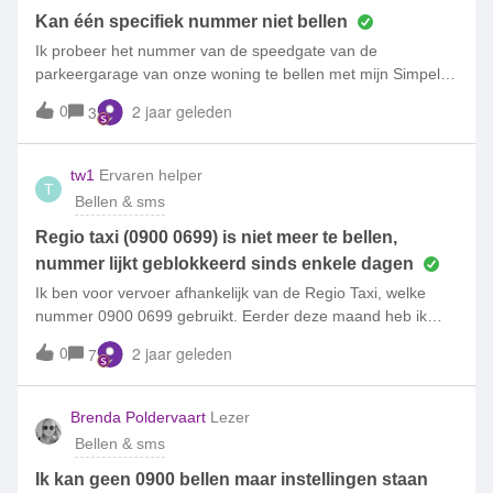
Kan één specifiek nummer niet bellen
Ik probeer het nummer van de speedgate van de
parkeergarage van onze woning te bellen met mijn Simpel-
nummer, maar dat lukt niet. De telefoon gaat ook niet over
0
2 jaar geleden
3
en krijg ook geen kiestoon te horen bij het bellen. Mijn zoon
heeft exact hetzelfde Simpel-abonnement en die kan het
betreffende nummer wel gewoon bellen. Het is een +33
tw1
Ervaren helper
T
nummer (lijkt op een buitenlands nummer, maar dat is het
Bellen & sms
volgens de beheerder van de parkeergarage niet). Mijn
nummer is niet geblokkeerd en staat gewoon in de
Regio taxi (0900 0699) is niet meer te bellen,
telefooncentrale van de speedgate, dus daar ligt het niet
nummer lijkt geblokkeerd sinds enkele dagen
aan. Ook heb ik het bellen naar buitenlandse en/of
Ik ben voor vervoer afhankelijk van de Regio Taxi, welke
servicenummers zelf niet geblokkeerd, dus daar kan het ook
nummer 0900 0699 gebruikt. Eerder deze maand heb ik
niet aan liggen. Wat kan ik nog proberen om het probleem
deze nog kunnen bellen, maar gisteren gemerkt dat het
0
op te lossen?
2 jaar geleden
7
bellen naar dit nummer niet meer lukt. Oproep wordt direct
beëindigd.Mijn instellingen heb ik niet gewijzigd in mijn
simpel, deze staan als volgt:Informatienummers bellen (aan)
Brenda Poldervaart
Lezer
Entertainmentnummers bellen (uit) niet nodig deze aan te
Bellen & sms
hebben voor dit nummer (in het verleden) geen prijsplafond
ingesteld.Welke wijziging is er op de achterkant binnen
Ik kan geen 0900 bellen maar instellingen staan