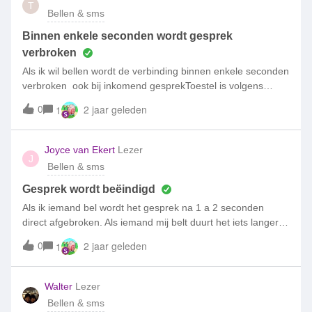
T
Bellen & sms
Binnen enkele seconden wordt gesprek
verbroken
Als ik wil bellen wordt de verbinding binnen enkele seconden
verbroken ook bij inkomend gesprekToestel is volgens
expert in orde waarschijnlijk de simkaart
0
2 jaar geleden
1
Joyce van Ekert
Lezer
J
Bellen & sms
Gesprek wordt beëindigd
Als ik iemand bel wordt het gesprek na 1 a 2 seconden
direct afgebroken. Als iemand mij belt duurt het iets langer
rond de 11 sec.Ik heb wel bereik.Waar kan dit aan
0
2 jaar geleden
1
liggen? Simkaart?
Walter
Lezer
Bellen & sms