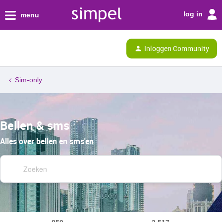
log in
menu
Inloggen Community
Sim-only
Bellen & sms
Alles over bellen en sms'en