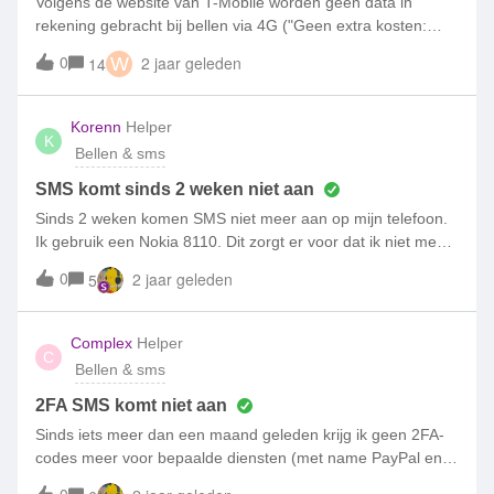
Volgens de website van T-Mobile worden geen data in
rekening gebracht bij bellen via 4G ("Geen extra kosten:
bellen via 4G gaat van je belbundel en gebruikt geen
0
2 jaar geleden
14
W
data").Volgens de klantenservice van Simpel gaat het wel
van je data af.Is dat Simpelweg andere beleid, of een fout
van Simpel?Ik had nadat ik geen data meer had een kort
Korenn
Helper
K
telefoontje gepleegd (binnen Nederland), waarvoor ik nu
Bellen & sms
een rekening krijg van €40
SMS komt sinds 2 weken niet aan
Sinds 2 weken komen SMS niet meer aan op mijn telefoon.
Ik gebruik een Nokia 8110. Dit zorgt er voor dat ik niet meer
op 2FA services kan inloggen. Ik woon gewoon in Nederland
0
2 jaar geleden
5
dus ben rechtstreeks op het Simpel netwerk verbonden.
Complex
Helper
C
Bellen & sms
2FA SMS komt niet aan
Sinds iets meer dan een maand geleden krijg ik geen 2FA-
codes meer voor bepaalde diensten (met name PayPal en
DiPocket). Hierdoor kom ik bijvoorbeeld niet meer in een