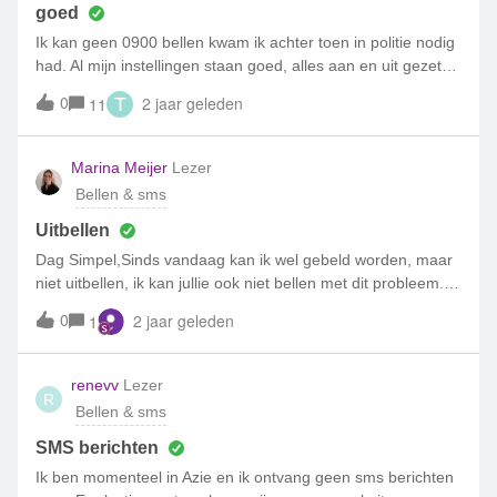
Simpel.nl doorgevoerd, waardoor de oproep nu niet meer
goed
lukt? Of kan een software update van de telefoon roet in het
Ik kan geen 0900 bellen kwam ik achter toen in politie nodig
eten gooien?Op dit topic wordt 2 dagen terug zelfde klacht
had. Al mijn instellingen staan goed, alles aan en uit gezet
gemeld: Graag snel (re)actie, want ik ben afhankelijk van dit
maar nog kan ik niet naar 0900 bellen.
0
vervoer Update: ook het ziggo klantenservice nummer 0900
2 jaar geleden
11
T
1884 is niet bereikbaar, oproep wordt direct beeindigd na
het starten
Marina Meijer
Lezer
Bellen & sms
Uitbellen
Dag Simpel,Sinds vandaag kan ik wel gebeld worden, maar
niet uitbellen, ik kan jullie ook niet bellen met dit probleem. Ik
heb mijn telefoon al opnieuw opgestart en al een helemaal
0
2 jaar geleden
1
uitgezet en opnieuw opgestart, probleem is hiermee niet
opgelost. Vandaar mijn vraag, HELP, wat moet ik nu doen
om dit op te lossen.mvg Marina.
renevv
Lezer
R
Bellen & sms
SMS berichten
Ik ben momenteel in Azie en ik ontvang geen sms berichten