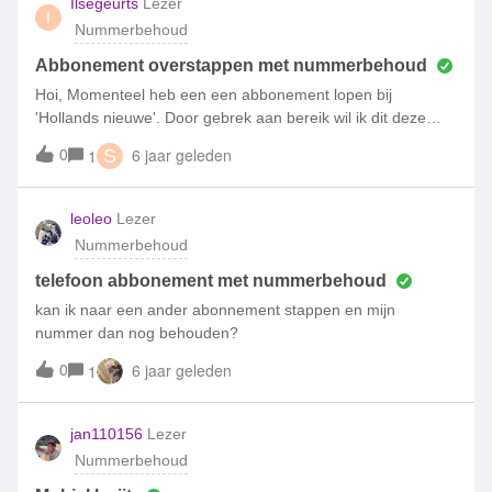
Ilsegeurts
Lezer
I
Nummerbehoud
Abbonement overstappen met nummerbehoud
Hoi, Momenteel heb een een abbonement lopen bij
'Hollands nieuwe'. Door gebrek aan bereik wil ik dit deze
opzeggen. Hierover heb ik al contact gehad. Zei zeggen dat
0
6 jaar geleden
1
S
jullie mijn abbonement op kunnen zeggen zodat ik mijn
nummer kan behouden. Is dit mogelijk? Graag zie ik een
reactie tegenmoet. Met vriendelijke groet, Ilse
leoleo
Lezer
Nummerbehoud
telefoon abbonement met nummerbehoud
kan ik naar een ander abonnement stappen en mijn
nummer dan nog behouden?
0
6 jaar geleden
1
jan110156
Lezer
Nummerbehoud