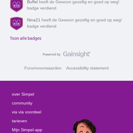
Buffel
heeft de Gewoon gezellig en goed op weg!
badge verdiend
Nina21
heeft de Gewoon gezellig en goed op weg!
badge verdiend
Toon alle badges
Forumvoorwaarden
Accessibility statement
over Simpel
community
via via voordeel
tarieven
Mijn Simpel-app