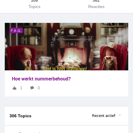
306
562
Topics
Reacties
F.A.Q.
Hoe werkt nummerbehoud?
1
0
Recent actief
306 Topics