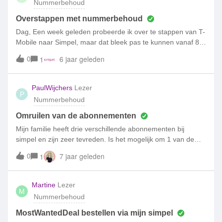
Nummerbehoud
Overstappen met nummerbehoud
Dag, Een week geleden probeerde ik over te stappen van T-
Mobile naar Simpel, maar dat bleek pas te kunnen vanaf 8
augustus 2019, omdat mijn huidige abonnement bij T-Mobile
0
6 jaar geleden
1
nog te lang liep. Deze aanvraag is dus gecanceld. Vandaag
heb ik opnieuw een sim-only bij Simpel aangevraagd met
nummerbehoud. Ik kreeg deze sms: "je overstap naar
PaulWijchers
Lezer
P
Simpel is reeds aangevraagd. Binnen 2 werkdagen ontvang
Nummerbehoud
je een e-mail met de overstapdatum." Ik heb dit keer niet de
"bevestig je 06-nummer" SMS ontvangen, dus ik denk dat er
Omruilen van de abonnementen
iets mis gaat. Hoe lossen we dit op? Groet, Jos
Mijn familie heeft drie verschillende abonnementen bij
simpel en zijn zeer tevreden. Is het mogelijk om 1 van de
abo's om te ruilen.
0
7 jaar geleden
1
Martine
Lezer
M
Nummerbehoud
MostWantedDeal bestellen via mijn simpel