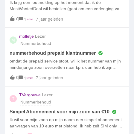
Ik krijg een foutmelding op het moment dat ik de
MostWantedDeal wil bestellen (gaat om een verlenging van
huidige SimOnly-abonnement).
0
7 jaar geleden
1
molletje
Lezer
M
Nummerbehoud
nummerbehoud prepaid klantnummer
omdat de prepaid service stopt, wil ik het nummer van mijn
minderjarige zoon overzetten naar kpn. dan heb ik zijn
klantnummer nodig maar ik kan niet inloggen op mijnsimpel
0
7 jaar geleden
1
omdat ik niet weet welk mailadres hij ooit heeft opgegeven.
hij kan geen sms sturen ter verificatie naar de kpn want zijn
beltegoed is op wat nu??????????
TVergouwe
Lezer
T
Nummerbehoud
Simpel Abonnement voor mijn zoon van €10
Ik wil voor mijn zoon op mijn naam een simpel abonnement
aanvragen van 10 euro met plafond. Ik heb zelf SIM only bij
T-Mobile. Als ik nu op mijn naam een abonnement