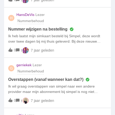
heb wil ik mijn abonnement aan mijn zoon geven en zelf een
abonnement te kopen met een nieuw nummer en een
nieuwe telefoon plus abonnement afsluiten. Maar we willen
maand later mijn huidige nummer te vervangen met het
wel beide ons eigen telefoonnummer behouden. Kan dit? en
HansDeVis
Lezer
nummer dat ik van Simpel krijg?
H
zoja .. hoe?
Nummerbehoud
Nummer wijzigen na bestelling
Ik heb laatst mijn simkaart besteld bij Simpel, deze wordt
over twee dagen bij mij thuis geleverd. Bij deze nieuwe
simkaart krijg ik een nieuw telefoonnummer. Ik vroeg mij af
0
7 jaar geleden
1
of het mogelijk is om de eerste maand mijn nieuwe nummer
te gebruiken en één maand later mijn oude Youfone
nummer over te zetten naar mijn simkaart van Simpel. Is er
gerriekek
Lezer
G
iemand die hier het antwoord op heeft?
Nummerbehoud
Overstappen (vanaf wanneer kan dat?)
Ik wil graag overstappen van simpel naar een andere
provider maar mijn abonnement bij simpel is nog niet
afgelopen. Vanaf welk moment kan ik mijn nummer
0
7 jaar geleden
1
meenemen naar deze andere provider?