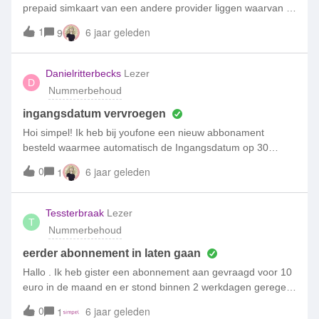
prepaid simkaart van een andere provider liggen waarvan ik
het 06 nummer graag zou willen gebruiken (porteren naar
1
6 jaar geleden
9
mijn abonnement van Simpel) hoe werkt dit en wat zijn de
kosten / mogelijkheden? alvast bedankt!
Danielritterbecks
Lezer
D
Nummerbehoud
ingangsdatum vervroegen
Hoi simpel! Ik heb bij youfone een nieuw abbonament
besteld waarmee automatisch de Ingangsdatum op 30
september is geplaatst. Alleen mijn abbonament bij jullie
0
6 jaar geleden
1
stopt al op 21 september dus dan zou ik een paar dagen
niemand kunnen bereiken. Kan deze ingangsdatum worden
vervroegd? Mvg Daniel R
Tessterbraak
Lezer
T
Nummerbehoud
eerder abonnement in laten gaan
Hallo . Ik heb gister een abonnement aan gevraagd voor 10
euro in de maand en er stond binnen 2 werkdagen geregeld
maar er staat dat ik 27-8-19 het pas krijg zou het mogelijk
0
6 jaar geleden
1
kunnen zijn dan het eerder kan ik heb wel aangeklikt dat ik