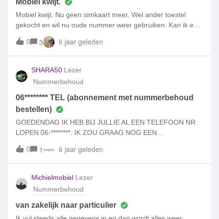
Mobiel kwijt.
Mobiel kwijt. Nu geen simkaart meer. Wel ander toestel
gekocht en wil nu oude nummer weer gebruiken. Kan ik een
nieuwe simkaart krijgen van mijn oude nummer?
0
6 jaar geleden
3
SHARA50
Lezer
Nummerbehoud
06******** TEL (abonnement met nummerbehoud
bestellen)
GOEDENDAG IK HEB BIJ JULLIE AL EEN TELEFOON NR
LOPEN 06-********. IK ZOU GRAAG NOG EEN
ABONNEMENT AFSLUITEN VOOR NR 06********* MET NR
0
6 jaar geleden
1
BEHOUD , DIT WIL IK OP INTERNET DOEN MAAR MOEST
30 EU BETALEN MET IDEAL MIJN VRAAG IS OF DIT
NUMMER VRIJ IS OM ELDERS NIEUW ABONNEMENT TE
Michielmobiel
Lezer
NEMEN BIJ JULLIE, KUNT U MIJN HIEROVER BERICHTEN
Nummerbehoud
DANK U
van zakelijk naar particulier
Ik vul steeds alle gegevens in en dan wordt alles weer