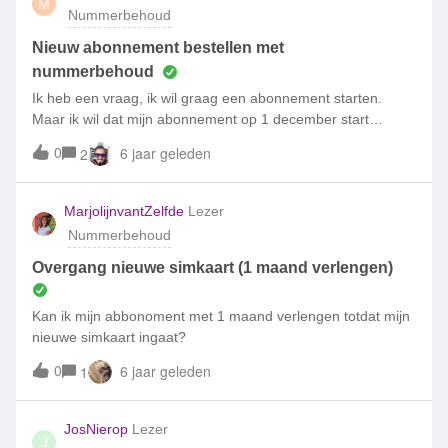
M
Nummerbehoud
Nieuw abonnement bestellen met
nummerbehoud
Ik heb een vraag, ik wil graag een abonnement starten.
Maar ik wil dat mijn abonnement op 1 december start
(2GB+250min+500sms met behoud van oude nummer)
0
6 jaar geleden
2
MarjolijnvantZelfde
Lezer
Nummerbehoud
Overgang nieuwe simkaart (1 maand verlengen)
Kan ik mijn abbonoment met 1 maand verlengen totdat mijn
nieuwe simkaart ingaat?
0
6 jaar geleden
1
JosNierop
Lezer
J