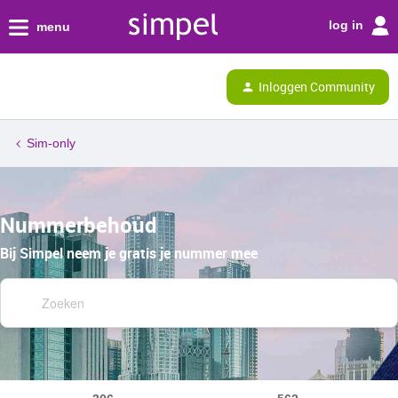
log in
menu
Inloggen Community
Sim-only
Nummerbehoud
Bij Simpel neem je gratis je nummer mee